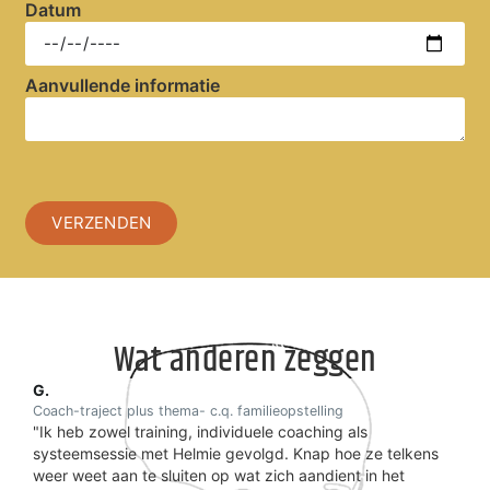
Datum
Aanvullende informatie
VERZENDEN
Wat anderen zeggen
G.
Kar
Coach-traject plus thema- c.q. familieopstelling
Co
"Ik heb zowel training, individuele coaching als
Ik 
systeemsessie met Helmie gevolgd. Knap hoe ze telkens
zi
ien
weer weet aan te sluiten op wat zich aandient in het
no
n