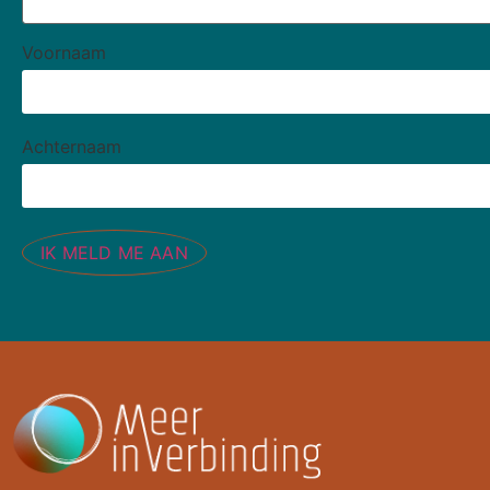
Voornaam
Achternaam
IK MELD ME AAN