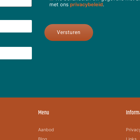
met ons
privacybeleid
.
Menu
Inform
Aanbod
Privac
Blog
Links