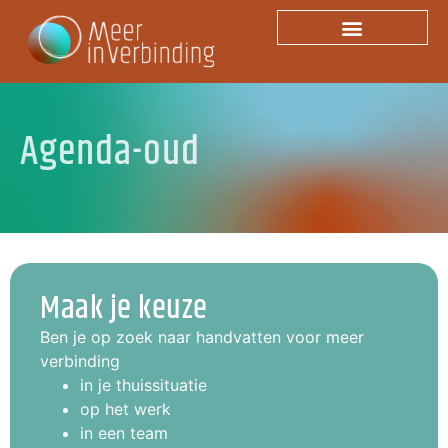
Agenda-oud
Agenda-oud
Maak je keuze
Ben je op zoek naar handvatten voor meer
verbinding
in je thuissituatie
op het werk
in een team